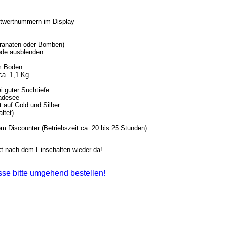
eitwertnummern im Display
Granaten oder Bomben)
ode ausblenden
im Boden
ca. 1,1 Kg
i guter Suchtiefe
Badesee
 auf Gold und Silber
ltet)
em Discounter (Betriebszeit ca. 20 bis 25 Stunden)
kt nach dem Einschalten wieder da!
esse bitte umgehend bestellen!