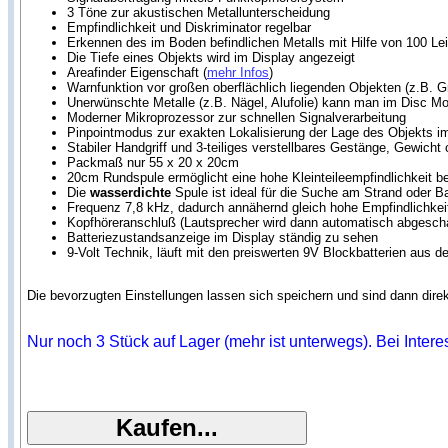
3 Töne zur akustischen Metallunterscheidung
Empfindlichkeit und Diskriminator regelbar
Erkennen des im Boden befindlichen Metalls mit Hilfe von 100 L
Die Tiefe eines Objekts wird im Display angezeigt
Areafinder Eigenschaft (
mehr Infos
)
Warnfunktion vor großen oberflächlich liegenden Objekten (z.B. 
Unerwünschte Metalle (z.B. Nägel, Alufolie) kann man im Disc M
Moderner Mikroprozessor zur schnellen Signalverarbeitung
Pinpointmodus zur exakten Lokalisierung der Lage des Objekts 
Stabiler Handgriff und 3-teiliges verstellbares Gestänge, Gewicht 
Packmaß nur 55 x 20 x 20cm
20cm Rundspule ermöglicht eine hohe Kleinteileempfindlichkeit be
Die
wasserdichte
Spule ist ideal für die Suche am Strand oder 
Frequenz 7,8 kHz, dadurch annähernd gleich hohe Empfindlichkeit
Kopfhöreranschluß (Lautsprecher wird dann automatisch abgescha
Batteriezustandsanzeige im Display ständig zu sehen
9-Volt Technik, läuft mit den preiswerten 9V Blockbatterien aus d
Die bevorzugten Einstellungen lassen sich speichern und sind dann dire
Nur noch 3 Stück auf Lager (mehr ist unterwegs). Bei Inter