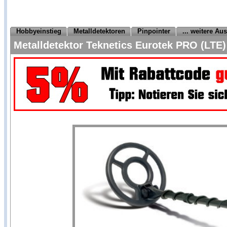
Hobbyeinstieg
Metalldetektoren
Pinpointer
... weitere Au
Metalldetektor Teknetics Eurotek PRO (LTE)