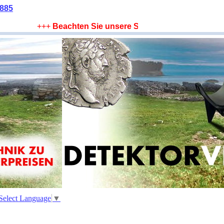
2885
+++
Beachten Sie unsere Sparangebote !
+++
Lieferu
Select Language
▼