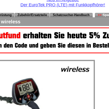
Der EuroTek PRO (LTE) mit Funkkopfhörer!
srüstung
Zubehör/Ersatzteile
Schatzsucher-Handbuch
>>
Spa
 wireless