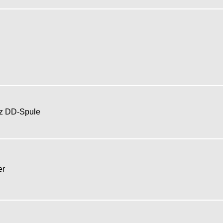
tz DD-Spule
her