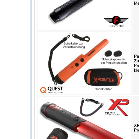
Me
Pi
Zu
Pr
kl
XP
Pr