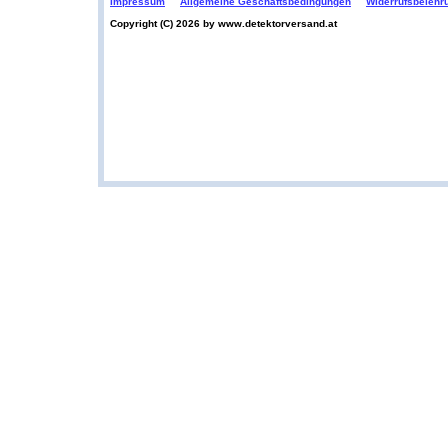
Impressum
Allgemeine Geschäftsbedingungen
Widerrufsbelehr
Copyright (C) 2026 by www.detektorversand.at