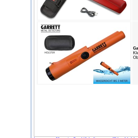
Ga
Kl
Ob