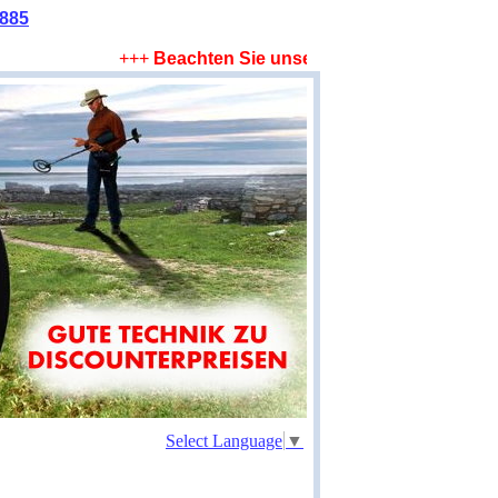
2885
+++
Beachten Sie unsere Sparangebote !
+++
L
Select Language
▼