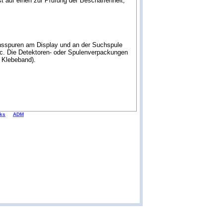
 auf einen zur Prüfung der Beschaffenheit,
hsspuren am Display und an der Suchspule
etc. Die Detektoren- oder Spulenverpackungen
m Klebeband).
nks
ADM