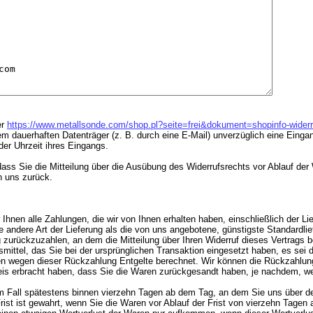
er
https://www.metallsonde.com/shop.pl?seite=frei&dokument=shopinfo-widerr
nem dauerhaften Datenträger (z. B. durch eine E-Mail) unverzüglich eine Eing
er Uhrzeit ihres Eingangs.
 dass Sie die Mitteilung über die Ausübung des Widerrufsrechts vor Ablauf de
n uns zurück.
 Ihnen alle Zahlungen, die wir von Ihnen erhalten haben, einschließlich der L
e andere Art der Lieferung als die von uns angebotene, günstigste Standardli
urückzuzahlen, an dem die Mitteilung über Ihren Widerruf dieses Vertrags be
ittel, das Sie bei der ursprünglichen Transaktion eingesetzt haben, es sei 
nen wegen dieser Rückzahlung Entgelte berechnet. Wir können die Rückzahlung
is erbracht haben, dass Sie die Waren zurückgesandt haben, je nachdem, welc
m Fall spätestens binnen vierzehn Tagen ab dem Tag, an dem Sie uns über den
st ist gewahrt, wenn Sie die Waren vor Ablauf der Frist von vierzehn Tagen 