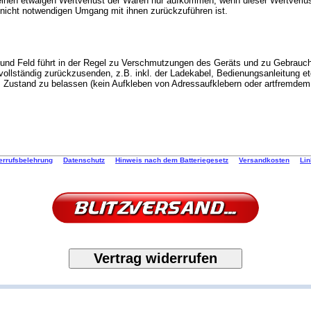
nen etwaigen Wertverlust der Waren nur aufkommen, wenn dieser Wertverlust
nicht notwendigen Umgang mit ihnen zurückzuführen ist.
 und Feld führt in der Regel zu Verschmutzungen des Geräts und zu Gebrauc
 vollständig zurückzusenden, z.B. inkl. der Ladekabel, Bedienungsanleitung 
em Zustand zu belassen (kein Aufkleben von Adressaufklebern oder artfremde
errufsbelehrung
Datenschutz
Hinweis nach dem Batteriegesetz
Versandkosten
Li