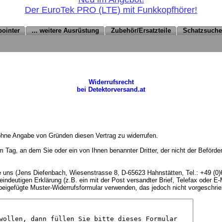
Der EuroTek PRO (LTE) mit Funkkopfhörer!
pointer
... weitere Ausrüstung
Zubehör/Ersatzteile
Schatzsuch
Widerrufsrecht
bei Detektorversand.at
ohne Angabe von Gründen diesen Vertrag zu widerrufen.
em Tag, an dem Sie oder ein von Ihnen benannter Dritter, der nicht der Beförd
 uns (Jens Diefenbach, Wiesenstrasse 8, D-65623 Hahnstätten, Tel.: +49 (0)
ndeutigen Erklärung (z.B. ein mit der Post versandter Brief, Telefax oder E-
 beigefügte Muster-Widerrufsformular verwenden, das jedoch nicht vorgeschrie